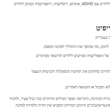
תמיכה בצרכים מיוחדים - האפליקציה מתאימה במיוחד לילדים עם ADHD, אוטיזם, דיסלקציה, דיספרקסיה וכמובן לילדים
יפיט
ה בעברית:
 לתוכן, מה שהופך את התהליך למהנה ומספק.
 של האפליקציה מסייעים לילדים להישאר ממוקדים
חיובי מחזקים את תחושת המסוגלות והביטחון העצמי
לא תסכול או השוואה לאחרים.
יות הכתיבה, הקריאה ואוצר המילים החיוניים כבר בגיל צעיר, ולהניח
ינטראקטיביים והתוכן המרתק הופכים את חווית הלמידה למהנה